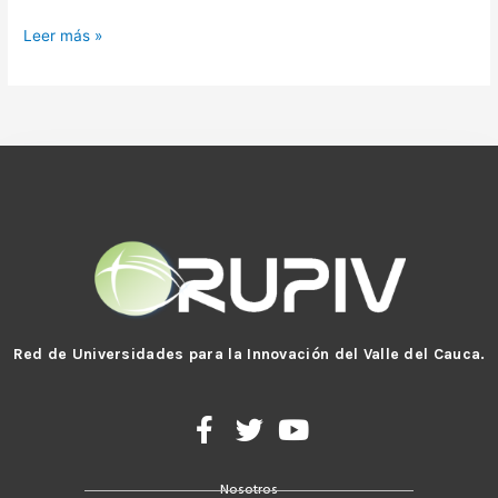
Leer más »
Red de Universidades para la Innovación del Valle del Cauca.
F
T
Y
a
w
o
c
i
u
Nosotros