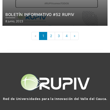
BOLETÍN INFORMATIVO #52 RUPIV
Posted
8 junio, 2023
on
«
1
2
3
4
»
Red de Universidades para la Innovación del Valle del Cauca.