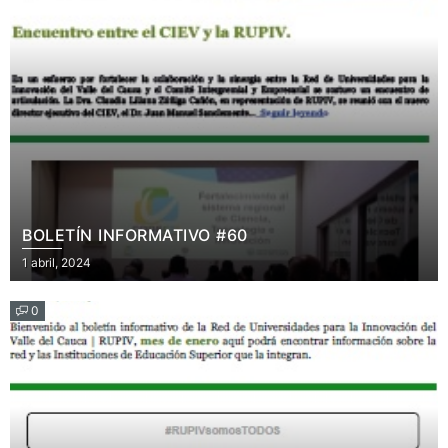
BOLETÍN INFORMATIVO #60
Posted
1 abril, 2024
on
0