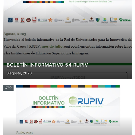
BOLETÍN INFORMATIVO 54 RUPIV
Posted
8 agosto, 2023
on
0