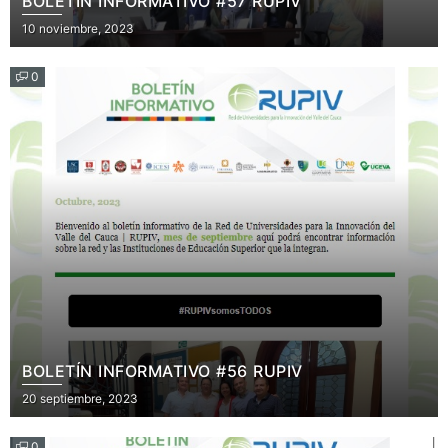
BOLETÍN INFORMATIVO #57 RUPIV
Posted
10 noviembre, 2023
on
0
BOLETÍN INFORMATIVO #56 RUPIV
Posted
20 septiembre, 2023
on
0