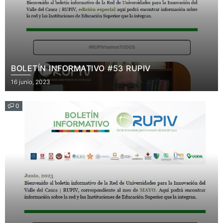
BOLETÍN INFORMATIVO #53 RUPIV
Posted
16 junio, 2023
on
0