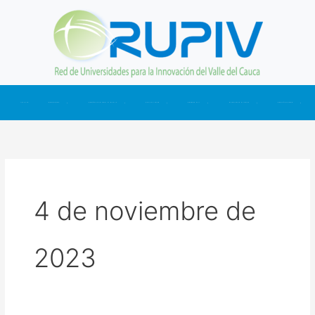
Ir
al
contenido
INICIO
NOSOTROS
CONÉCTATE CON LA RUPIV
ACTUALIDAD
SOMOS CTI
NUESTRAS CIFRAS
CONTÁCTANOS
4 de noviembre de
2023