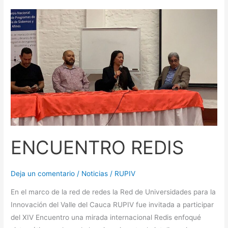
ENCUENTRO
REDIS
ENCUENTRO REDIS
Deja un comentario
/
Noticias
/
RUPIV
En el marco de la red de redes la Red de Universidades para la
Innovación del Valle del Cauca RUPIV fue invitada a participar
del XIV Encuentro una mirada internacional Redis enfoqué