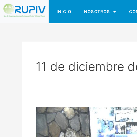
Ir
INICIO
NOSOTROS
CO
al
contenido
11 de diciembre 
ENCUENTRO
CON
LOS
EMPRESARIOS