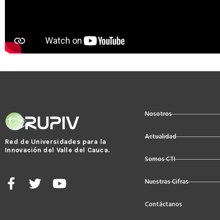
Nosotros
Actualidad
Red de Universidades para la
Innovación del Valle del Cauca.
Somos CTI
F
T
Y
Nuestras Cifras
a
w
o
c
i
u
Contáctanos
e
t
t