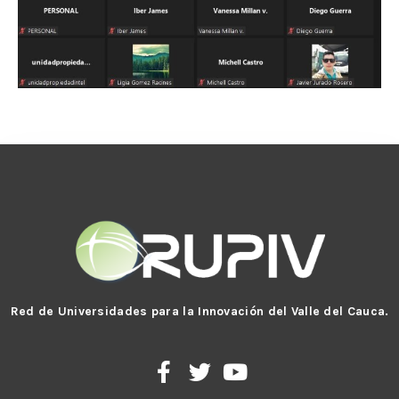
Red de Universidades para la Innovación del Valle del Cauca.
F
T
Y
a
w
o