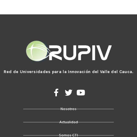
Red de Universidades para la Innovación del Valle del Cauca.
F
T
Y
a
w
o
c
i
u
Nosotros
e
t
t
b
t
u
Actualidad
o
e
b
o
r
e
Somos CTI