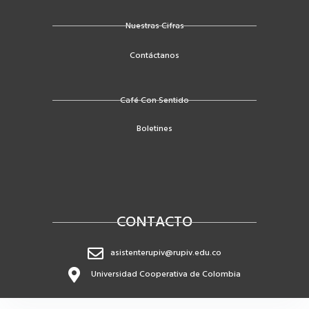
k
Nuestras Cifras
-
f
Contáctanos
Café Con Sentido
Boletines
CONTACTO
asistenterupiv@rupiv.edu.co
Universidad Cooperativa de Colombia