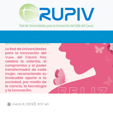
Ir
al
contenido
INICIO
NOSOTROS
CONÉCTATE CON LA RUPIV
ACTUALIDAD
SOMOS CTI
NUESTRAS CIFRAS
CONTÁCTANOS
Volver
marzo 8, 2025
8:57 am