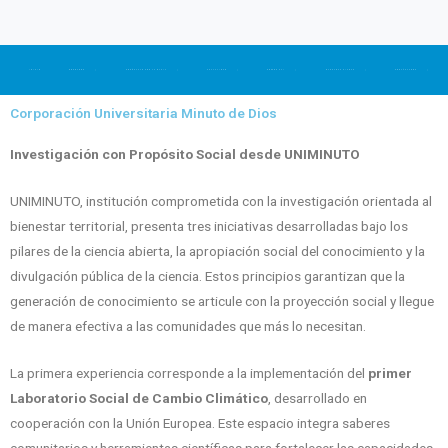
Ir
al
contenido
INICIO
NOSOTROS
CONÉCTATE CON LA RUPIV
ACTUALIDAD
SOMOS CTI
NUESTRAS CIFRAS
CONTÁCTANOS
Corporación Universitaria Minuto de Dios
Investigación con Propósito Social desde UNIMINUTO
UNIMINUTO, institución comprometida con la investigación orientada al
bienestar territorial, presenta tres iniciativas desarrolladas bajo los
pilares de la ciencia abierta, la apropiación social del conocimiento y la
divulgación pública de la ciencia. Estos principios garantizan que la
generación de conocimiento se articule con la proyección social y llegue
de manera efectiva a las comunidades que más lo necesitan.
La primera experiencia corresponde a la implementación del
primer
Laboratorio Social de Cambio Climático
, desarrollado en
cooperación con la Unión Europea. Este espacio integra saberes
comunitarios y herramientas científicas para fortalecer las capacidades