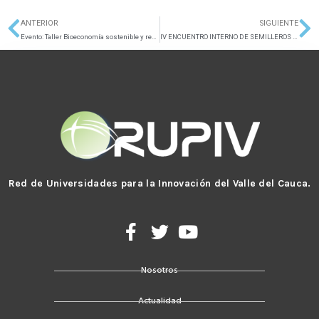
ANTERIOR
SIGUIENTE
Ant
Si
Evento: Taller Bioeconomía sostenible y rentable como oportunidad de negocio
IV ENCUENTRO INTERNO DE SEMILLEROS DE INVESTIGACIÓN MULTICAMPUS-EISIM 2024 UPBPALMIRA
Red de Universidades para la Innovación del Valle del Cauca.
F
T
Y
a
w
o
c
i
u
Nosotros
e
t
t
b
t
u
Actualidad
o
e
b