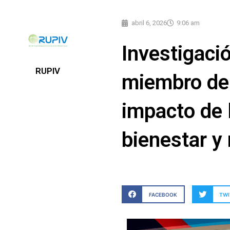
abril 6, 2026
9:06 am
Investigaci
RUPIV
miembro de 
impacto de l
bienestar y
FACEBOOK
TWI