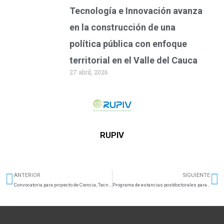
Tecnología e Innovación avanza
en la construcción de una
política pública con enfoque
territorial en el Valle del Cauca
27 abril, 2026
RUPIV
ANTERIOR
SIGUIENTE
Ant
S
Convocatoria para proyecto de Ciencia, Tecnología e Innovación en salud 2018
Programa de estancias postdoctorales para beneficiarios de formación Colciencias en entidades del SNCTeI