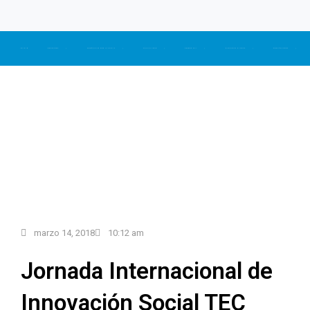
INICIO
NOSOTROS
CONÉCTATE CON LA RUPIV
ACTUALIDAD
SOMOS CTI
NUESTRAS CIFRAS
CONTÁCTANOS
marzo 14, 2018
10:12 am
Jornada Internacional de
Innovación Social TEC