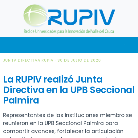
Ir
al
contenido
INICIO
NOSOTROS
CONÉCTATE CON LA RUPIV
ACTUALIDAD
SOMOS CTI
NUESTRAS CIFRAS
CONTÁCTANOS
JUNTA DIRECTIVA RUPIV · 30 DE JULIO DE 2026
La RUPIV realizó Junta
Directiva en la UPB Seccional
Palmira
Representantes de las instituciones miembro se
reunieron en la UPB Seccional Palmira para
compartir avances, fortalecer la articulación