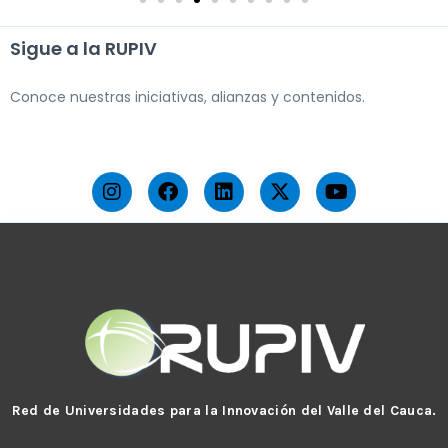
Sigue a la RUPIV
Conoce nuestras iniciativas, alianzas y contenidos.
I
F
L
X
Y
n
a
i
-
o
s
c
n
t
u
t
e
k
w
t
a
b
e
i
u
g
o
d
t
b
r
o
i
t
e
a
k
n
e
m
r
Red de Universidades para la Innovación del Valle del Cauca.