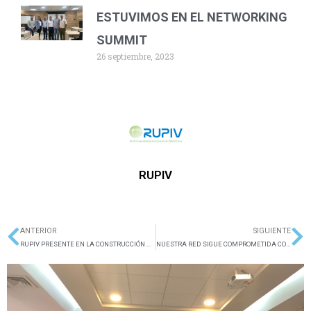
ESTUVIMOS EN EL NETWORKING
SUMMIT
26 septiembre, 2023
RUPIV
ANTERIOR
SIGUIENTE
Ant
Si
RUPIV PRESENTE EN LA CONSTRUCCIÓN DE PROYECTO SOBRE BRECHAS DE CAPITAL HUMANO
NUESTRA RED SIGUE COMPROMETIDA CON EL VALLE DEL CAUCA