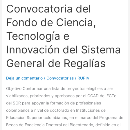
Ciencia,
Convocatoria del
Tecnología
e
Fondo de Ciencia,
Innovación
del
Tecnología e
Sistema
General
Innovación del Sistema
de
General de Regalías
Regalías
Deja un comentario
/
Convocatorias
/
RUPIV
Objetivo:Conformar una lista de proyectos elegibles a ser
viabilizados, priorizados y aprobados por el OCAD del FCTeI
del SGR para apoyar la formación de profesionales
colombianos a nivel de doctorado en Instituciones de
Educación Superior colombianas, en el marco del Programa de
Becas de Excelencia Doctoral del Bicentenario, definido en el