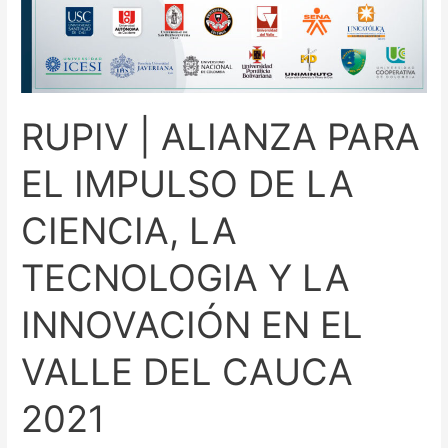
INNOVACIÓN
EN
EL
VALLE
RUPIV | ALIANZA PARA
DEL
CAUCA
EL IMPULSO DE LA
2021
CIENCIA, LA
TECNOLOGIA Y LA
INNOVACIÓN EN EL
VALLE DEL CAUCA
2021