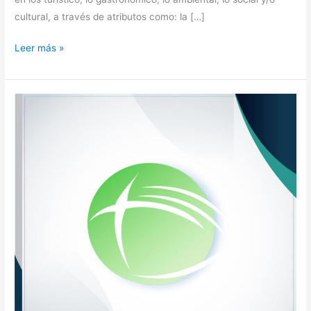
cultural, a través de atributos como: la […]
Leer más »
RUPIV
|
ALIANZA
PARA
EL
IMPULSO
DE
LA
CIENCIA,
LA
TECNOLOGIA
Y
LA