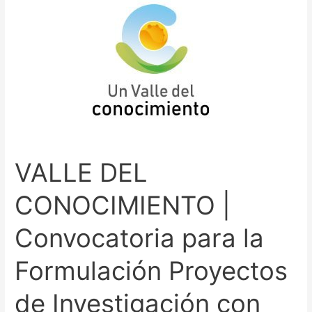
CONOCIMIENTO
|
Convocatoria
para
la
Formulación
Proyectos
de
Investigación
VALLE DEL
con
enfoque
CONOCIMIENTO |
de
Innovación
Convocatoria para la
Transformativa
en
Formulación Proyectos
el
de Investigación con
Valle
del