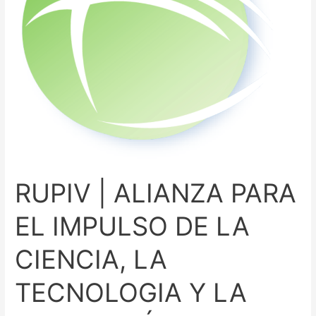
IMPULSO
DE
LA
CIENCIA,
LA
TECNOLOGIA
Y
LA
INNOVACIÓN
EN
EL
RUPIV | ALIANZA PARA
VALLE
DEL
EL IMPULSO DE LA
CAUCA
CIENCIA, LA
TECNOLOGIA Y LA