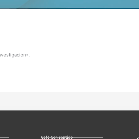
nvestigación».
Café Con Sentido