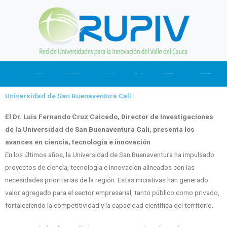
Ir
al
contenido
INICIO
NOSOTROS
CONÉCTATE CON LA RUPIV
ACTUALIDAD
SOMOS CTI
NUESTRAS CIFRAS
CONTÁCTANOS
Universidad de San Buenaventura Cali
El Dr. Luis Fernando Cruz Caicedo, Director de Investigaciones
de la Universidad de San Buenaventura Cali, presenta los
avances en ciencia, tecnología e innovación
En los últimos años, la Universidad de San Buenaventura ha impulsado
proyectos de ciencia, tecnología e innovación alineados con las
necesidades prioritarias de la región. Estas iniciativas han generado
valor agregado para el sector empresarial, tanto público como privado,
fortaleciendo la competitividad y la capacidad científica del territorio.