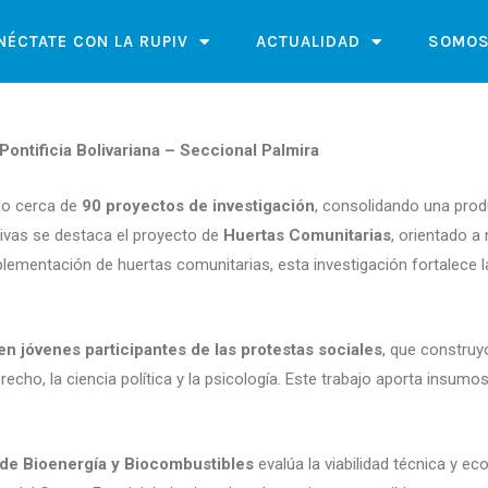
NÉCTATE CON LA RUPIV
ACTUALIDAD
SOMOS
Pontificia Bolivariana – Seccional Palmira
ado cerca de
90 proyectos de investigación
, consolidando una prod
ativas se destaca el proyecto de
Huertas Comunitarias
, orientado a
mplementación de huertas comunitarias, esta investigación fortalece 
en jóvenes participantes de las protestas sociales
, que construy
recho, la ciencia política y la psicología. Este trabajo aporta insum
de Bioenergía y Biocombustibles
evalúa la viabilidad técnica y e