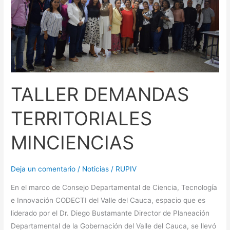
TALLER DEMANDAS
TERRITORIALES
MINCIENCIAS
Deja un comentario
/
Noticias
/
RUPIV
En el marco de Consejo Departamental de Ciencia, Tecnología
e Innovación CODECTI del Valle del Cauca, espacio que es
liderado por el Dr. Diego Bustamante Director de Planeación
Departamental de la Gobernación del Valle del Cauca, se llevó