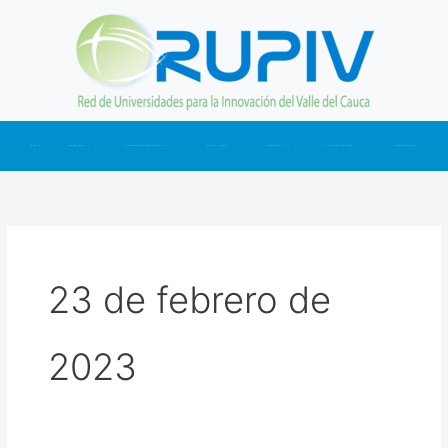
Ir
al
contenido
INICIO
NOSOTROS
CONÉCTATE CON LA RUPIV
ACTUALIDAD
SOMOS CTI
NUESTRAS CIFRAS
CONTÁCTANOS
23 de febrero de
2023