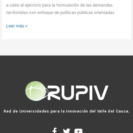
a cabo el ejercicio para la formulación de las demandas
territoriales con enfoque de políticas públicas orientadas
Leer más »
Red de Universidades para la Innovación del Valle del Cauca.
F
T
Y