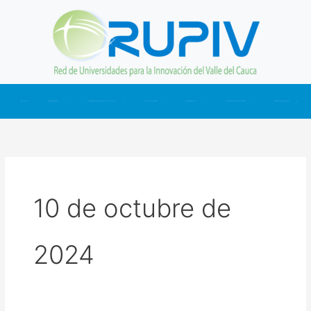
Ir
al
contenido
INICIO
NOSOTROS
CONÉCTATE CON LA RUPIV
ACTUALIDAD
SOMOS CTI
NUESTRAS CIFRAS
CONTÁCTANOS
10 de octubre de
2024