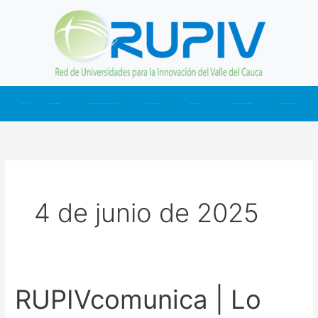
Ir
al
contenido
INICIO
NOSOTROS
CONÉCTATE CON LA RUPIV
ACTUALIDAD
SOMOS CTI
NUESTRAS CIFRAS
CONTÁCTANOS
4 de junio de 2025
RUPIVcomunica | Lo
RUPIVcomunica
|