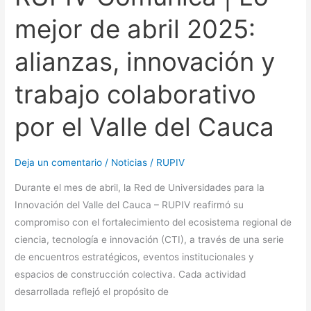
Comunica
mejor de abril 2025:
|
Lo
alianzas, innovación y
mejor
de
trabajo colaborativo
abril
2025:
por el Valle del Cauca
alianzas,
innovación
y
Deja un comentario
/
Noticias
/
RUPIV
trabajo
Durante el mes de abril, la Red de Universidades para la
colaborativo
Innovación del Valle del Cauca – RUPIV reafirmó su
por
compromiso con el fortalecimiento del ecosistema regional de
el
ciencia, tecnología e innovación (CTI), a través de una serie
Valle
de encuentros estratégicos, eventos institucionales y
del
espacios de construcción colectiva. Cada actividad
Cauca
desarrollada reflejó el propósito de