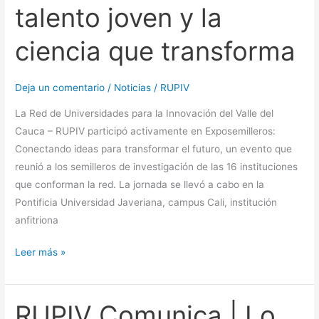
talento joven y la
impulsa
el
ciencia que transforma
talento
joven
y
Deja un comentario
/
Noticias
/
RUPIV
la
La Red de Universidades para la Innovación del Valle del
ciencia
Cauca – RUPIV participó activamente en Exposemilleros:
que
Conectando ideas para transformar el futuro, un evento que
transforma
reunió a los semilleros de investigación de las 16 instituciones
que conforman la red. La jornada se llevó a cabo en la
Pontificia Universidad Javeriana, campus Cali, institución
anfitriona
Leer más »
RUPIV Comunica | Lo
RUPIV