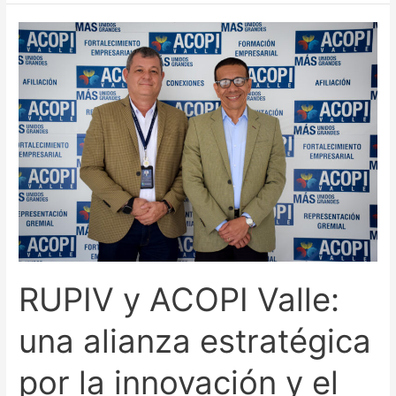
RUPIV
y
ACOPI
Valle:
una
alianza
estratégica
por
la
innovación
y
el
RUPIV y ACOPI Valle:
desarrollo
empresarial
una alianza estratégica
por la innovación y el