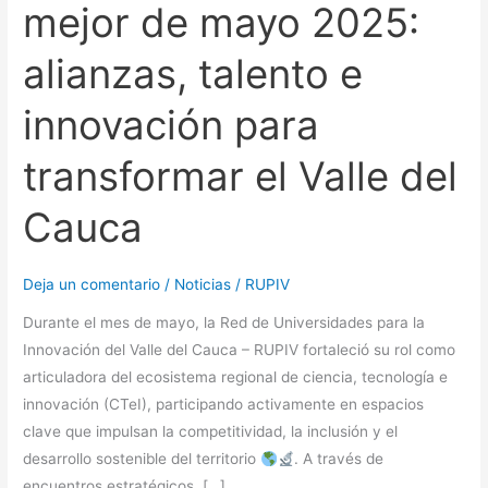
mejor de mayo 2025:
Lo
mejor
alianzas, talento e
de
mayo
innovación para
2025:
alianzas,
transformar el Valle del
talento
e
Cauca
innovación
para
Deja un comentario
/
Noticias
/
RUPIV
transformar
el
Durante el mes de mayo, la Red de Universidades para la
Valle
Innovación del Valle del Cauca – RUPIV fortaleció su rol como
del
articuladora del ecosistema regional de ciencia, tecnología e
Cauca
innovación (CTeI), participando activamente en espacios
clave que impulsan la competitividad, la inclusión y el
desarrollo sostenible del territorio
. A través de
encuentros estratégicos, […]