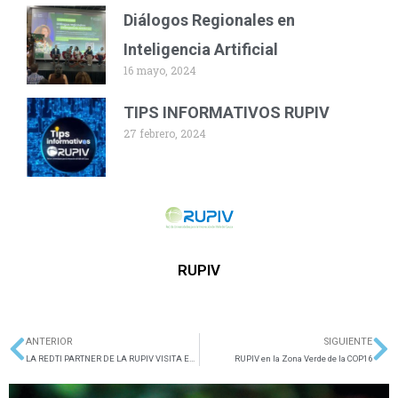
Diálogos Regionales en
Inteligencia Artificial
16 mayo, 2024
TIPS INFORMATIVOS RUPIV
27 febrero, 2024
RUPIV
ANTERIOR
SIGUIENTE
Ant
Si
LA REDTI PARTNER DE LA RUPIV VISITA EL ECOSISTEMA DE CTI REGIONAL
RUPIV en la Zona Verde de la COP16