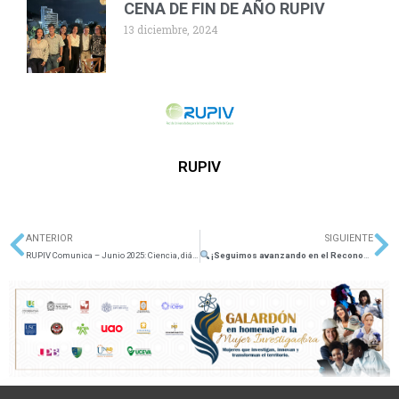
CENA DE FIN DE AÑO RUPIV
13 diciembre, 2024
RUPIV
ANTERIOR
SIGUIENTE
Ant
Si
RUPIV Comunica – Junio 2025: Ciencia, diálogo y alianzas para el desarrollo del Valle del Cauca
¡Seguimos avanzando en el Reconocimiento RUPIV 2025!