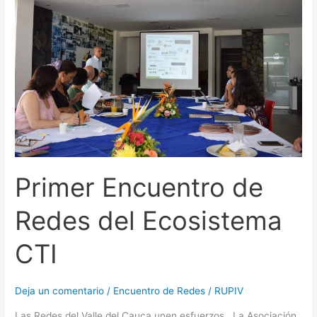
de
Redes
del
Ecosistema
CTI
Primer Encuentro de
Redes del Ecosistema
CTI
Deja un comentario
/
Encuentro de Redes
/
RUPIV
Las Redes del Valle del Cauca unen esfuerzos La Asociación