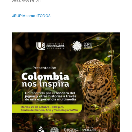
v=sA7IfWTfDZ0
#RUPIVsomosTODOS