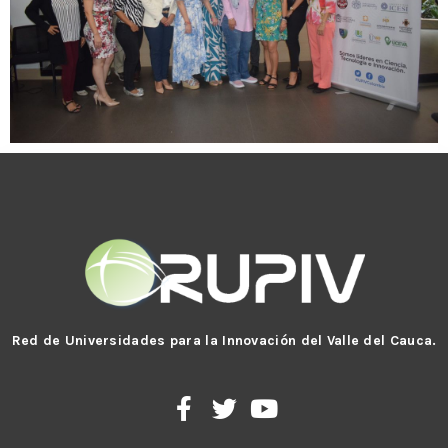
Red de Universidades para la Innovación del Valle del Cauca.
F
T
Y
a
w
o
c
i
u