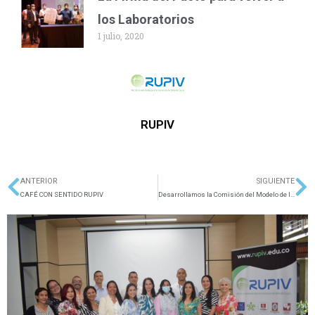
los Laboratorios
1 julio, 2020
RUPIV
ANTERIOR
SIGUIENTE
Ant
Si
CAFÉ CON SENTIDO RUPIV
Desarrollamos la Comisión del Modelo de Impacto para la RUPIV.