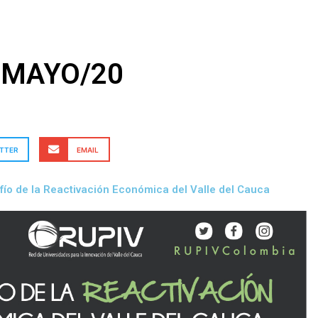
8MAYO/20
TTER
EMAIL
fío de la Reactivación Económica del Valle del Cauca