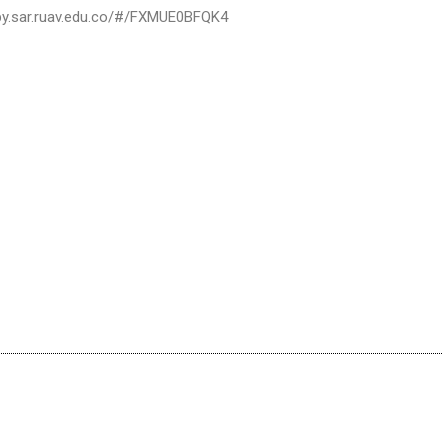
lobby.sar.ruav.edu.co/#/FXMUE0BFQK4