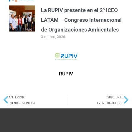
La RUPIV presente en el 2º ICEO
LATAM – Congreso Internacional
de Organizaciones Ambientales
3 marzo, 2026
RUPIV
ANTERIOR
SIGUIENTE
Ant
Si
EVENTO-05JUNIO/20
EVENTO-09JULIO/20