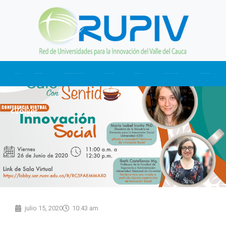
Ir
al
contenido
INICIO
NOSOTROS
CONÉCTATE CON LA RUPIV
ACTUALIDAD
SOMOS CTI
NUESTRAS CIFRAS
CONTÁCTANOS
Volver
julio 15, 2020
10:43 am