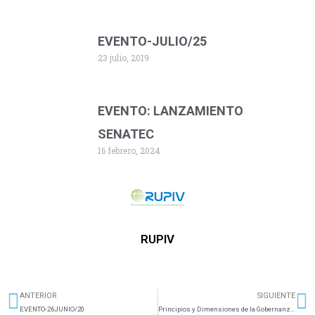
EVENTO-JULIO/25
23 julio, 2019
EVENTO: LANZAMIENTO
SENATEC
16 febrero, 2024
RUPIV
ANTERIOR
SIGUIENTE
Ant
S
EVENTO-26JUNIO/20
Principios y Dimensiones de la Gobernanza para la sustentabilidad del agua.