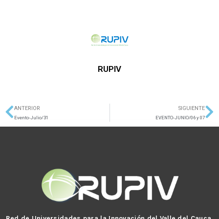
RUPIV
ANTERIOR
SIGUIENTE
Ant
Si
Evento-Julio/31
EVENTO-JUNIO/06 y 07
Red de Universidades para la Innovación del Valle del Cauca.