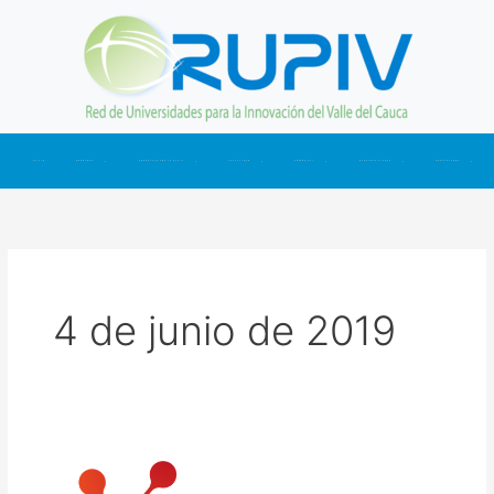
Ir
al
contenido
INICIO
NOSOTROS
CONÉCTATE CON LA RUPIV
ACTUALIDAD
SOMOS CTI
NUESTRAS CIFRAS
CONTÁCTANOS
4 de junio de 2019
EVENTO-
Junio/14