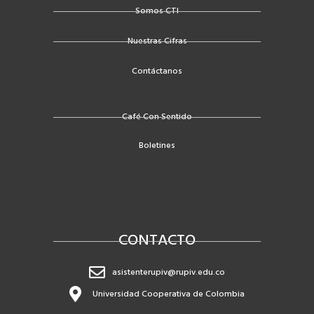
o
r
e
Somos CTI
k
Nuestras Cifras
-
f
Contáctanos
Café Con Sentido
Boletines
CONTACTO
asistenterupiv@rupiv.edu.co
Universidad Cooperativa de Colombia