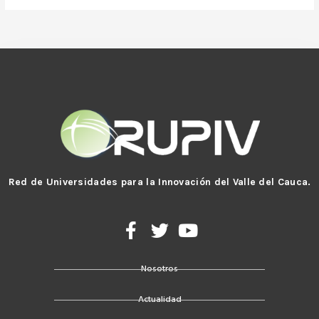
Red de Universidades para la Innovación del Valle del Cauca.
F
T
Y
a
w
o
c
i
u
Nosotros
e
t
t
b
t
u
Actualidad
o
e
b