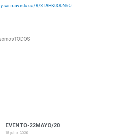
by.sar.ruav.edu.co/
#/3TAHK0ODNRO
IVsomosTODOS
EVENTO-22MAYO/20
15 julio, 2020