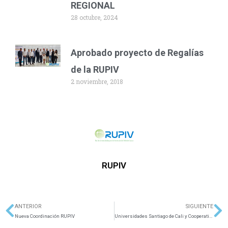
REGIONAL
28 octubre, 2024
Aprobado proyecto de Regalías
de la RUPIV
2 noviembre, 2018
RUPIV
ANTERIOR
SIGUIENTE
Ant
Si
Nueva Coordinación RUPIV
Universidades Santiago de Cali y Cooperativa de Colombia realizan reunión de empalme para fortalecer la Ciencia, Tecnología e Innovación