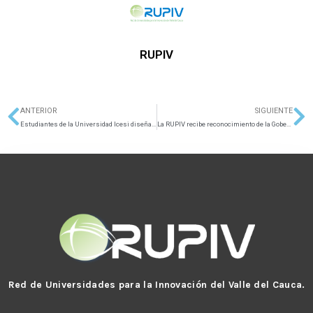
RUPIV
ANTERIOR
SIGUIENTE
Ant
Si
Estudiantes de la Universidad Icesi diseñan aplicación para consultar rutas y puntos de recargas del MIO
La RUPIV recibe reconocimiento de la Gobernadora del Valle por su labor en el departamento
Red de Universidades para la Innovación del Valle del Cauca.