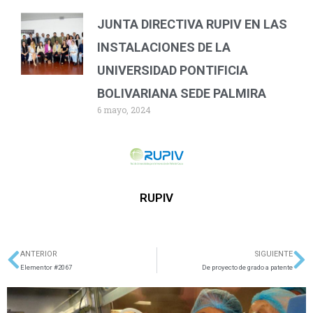
JUNTA DIRECTIVA RUPIV EN LAS
INSTALACIONES DE LA
UNIVERSIDAD PONTIFICIA
BOLIVARIANA SEDE PALMIRA
6 mayo, 2024
RUPIV
ANTERIOR
SIGUIENTE
Ant
Si
Elementor #2067
De proyecto de grado a patente