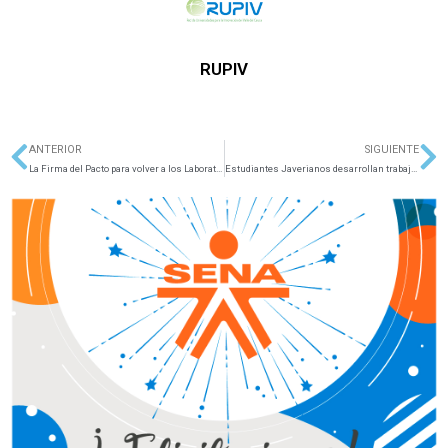
RUPIV
ANTERIOR
SIGUIENTE
Ant
Si
La Firma del Pacto para volver a los Laboratorios
Estudiantes Javerianos desarrollan trabajo en Finlandia