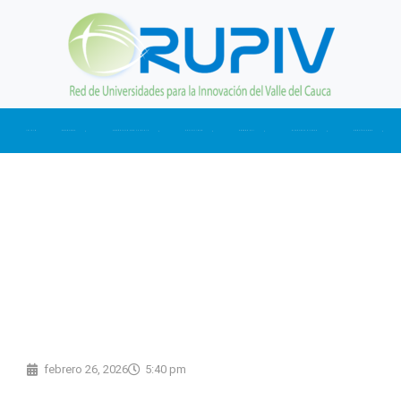
Ir
al
contenido
INICIO
NOSOTROS
CONÉCTATE CON LA RUPIV
ACTUALIDAD
SOMOS CTI
NUESTRAS CIFRAS
CONTÁCTANOS
Volver
febrero 26, 2026
5:40 pm