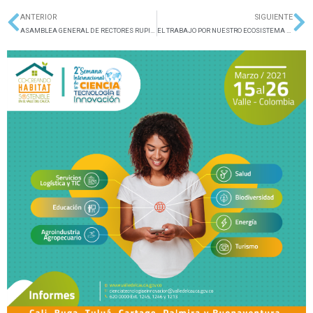
ANTERIOR
SIGUIENTE
Ant
Si
ASAMBLEA GENERAL DE RECTORES RUPIV 2020
EL TRABAJO POR NUESTRO ECOSISTEMA CTI NO PARA