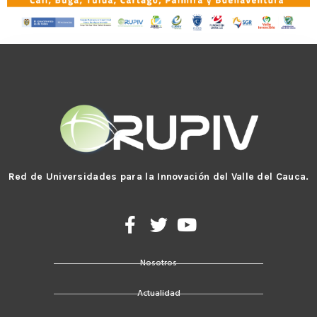
Red de Universidades para la Innovación del Valle del Cauca.
F
T
Y
a
w
o
c
i
u
Nosotros
e
t
t
b
t
u
Actualidad
o
e
b