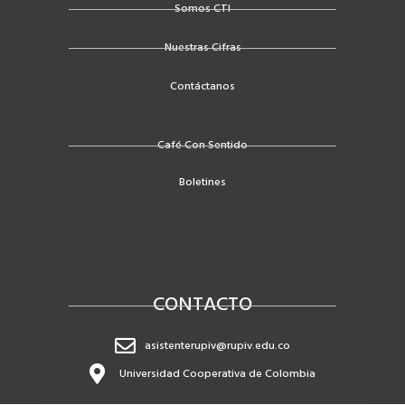
o
r
e
Somos CTI
k
Nuestras Cifras
-
f
Contáctanos
Café Con Sentido
Boletines
CONTACTO
asistenterupiv@rupiv.edu.co
Universidad Cooperativa de Colombia