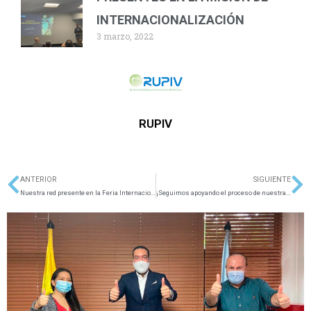
INTERNACIONALIZACIÓN
3 marzo, 2022
RUPIV
ANTERIOR
SIGUIENTE
Ant
Si
Nuestra red presente en la Feria Internacional del Libro Cali 2020
¡Seguimos apoyando el proceso de nuestra convocatoria RUPIV 2020!