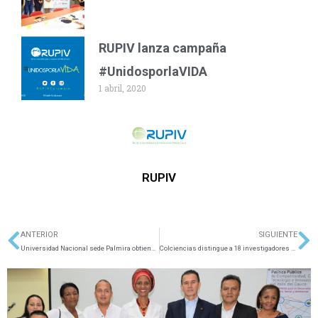
RUPIV lanza campaña
#UnidosporlaVIDA
1 abril, 2020
RUPIV
ANTERIOR
SIGUIENTE
Ant
Si
Universidad Nacional sede Palmira obtiene nueva patente
Colciencias distingue a 18 investigadores eméritos de la Universidad del Valle