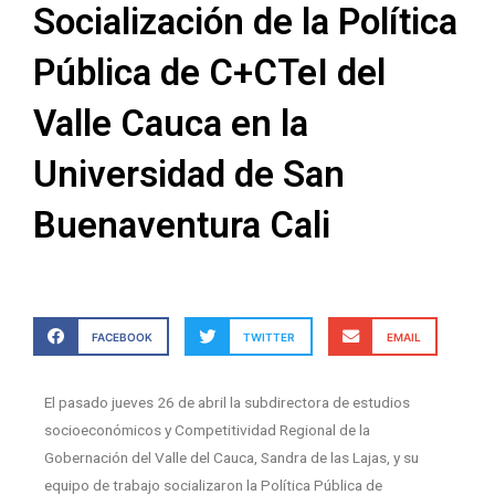
Socialización de la Política
Pública de C+CTeI del
Valle Cauca en la
Universidad de San
Buenaventura Cali
FACEBOOK
TWITTER
EMAIL
El pasado jueves 26 de abril la subdirectora de estudios
socioeconómicos y Competitividad Regional de la
Gobernación del Valle del Cauca, Sandra de las Lajas, y su
equipo de trabajo socializaron la Política Pública de