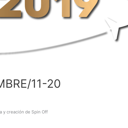
MBRE/11-20
a y creación de Spin Off