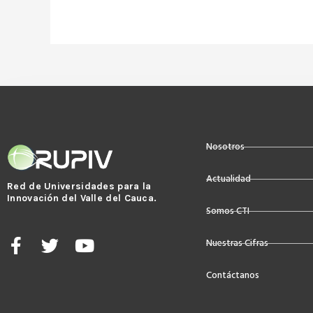
Nosotros
Actualidad
Red de Universidades para la
Innovación del Valle del Cauca.
Somos CTI
F
T
Y
Nuestras Cifras
a
w
o
c
i
u
Contáctanos
e
t
t
b
t
u