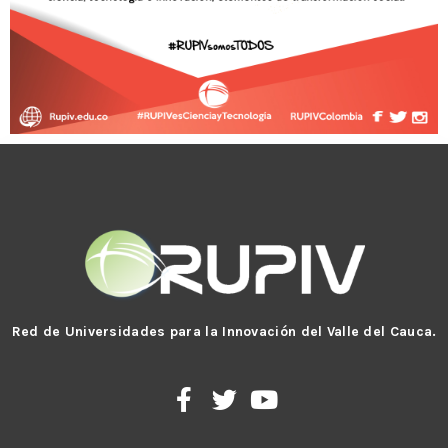
Red de Universidades para la Innovación del Valle del Cauca.
F
T
Y
a
w
o
c
i
u