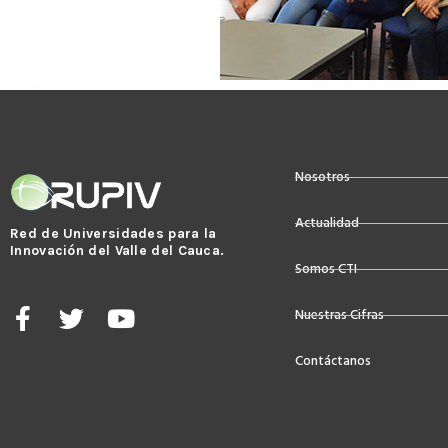
Nosotros
Actualidad
Red de Universidades para la
Innovación del Valle del Cauca.
Somos CTI
F
T
Y
Nuestras Cifras
a
w
o
c
i
u
Contáctanos
e
t
t
b
t
u
o
e
b