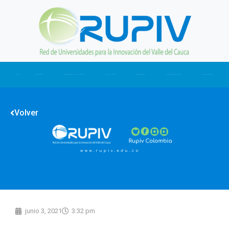
Ir
al
contenido
INICIO
NOSOTROS
CONÉCTATE CON LA RUPIV
ACTUALIDAD
SOMOS CTI
NUESTRAS CIFRAS
CONTÁCTANOS
Volver
junio 3, 2021
3:32 pm