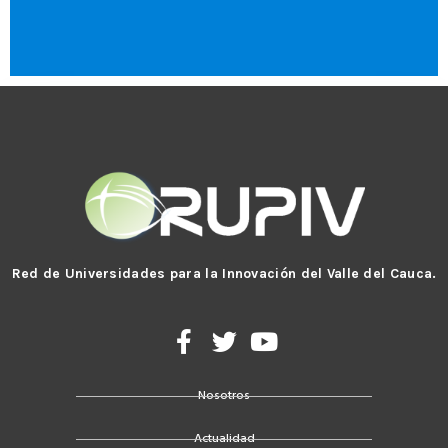
Red de Universidades para la Innovación del Valle del Cauca.
F
T
Y
a
w
o
c
i
u
Nosotros
e
t
t
b
t
u
Actualidad