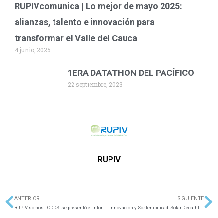
RUPIVcomunica | Lo mejor de mayo 2025:
alianzas, talento e innovación para
transformar el Valle del Cauca
4 junio, 2025
1ERA DATATHON DEL PACÍFICO
22 septiembre, 2023
RUPIV
ANTERIOR
SIGUIENTE
Ant
Si
RUPIV somos TODOS: se presentó el Informe de Gestión RUPIV 2019
Innovación y Sostenibilidad: Solar Decathlon Santiago de Cali