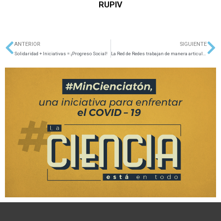
RUPIV
ANTERIOR
SIGUIENTE
Ant
Si
Solidaridad + Iniciativas = ¡Progreso Social!
La Red de Redes trabajan de manera articulada por el progreso del ecosistema.