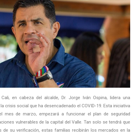
Cali, en cabeza del alcalde, Dr. Jorge Iván Ospina, lidera una
r la crisis social que ha desencadenado el COVID-19. Esta iniciativa
del mes de marzo, empezará a funcionar el plan de seguridad
aciones vulnerables de la capital del Valle. Tan solo se tendrá que
s de su verificación, estas familias recibirán los mercados en la