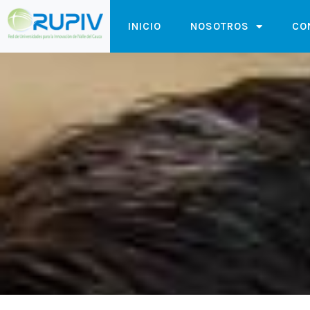
Ir
INICIO
NOSOTROS
CO
al
contenido