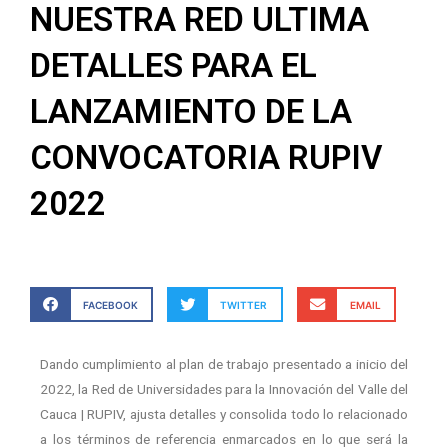
NUESTRA RED ULTIMA
DETALLES PARA EL
LANZAMIENTO DE LA
CONVOCATORIA RUPIV
2022
FACEBOOK
TWITTER
EMAIL
Dando cumplimiento al plan de trabajo presentado a inicio del
2022, la Red de Universidades para la Innovación del Valle del
Cauca | RUPIV, ajusta detalles y consolida todo lo relacionado
a los términos de referencia enmarcados en lo que será la