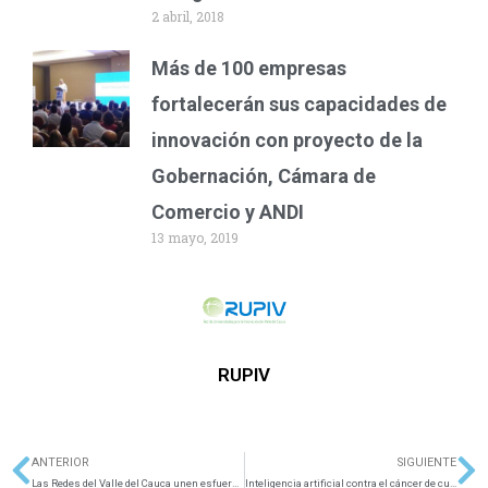
2 abril, 2018
Más de 100 empresas
fortalecerán sus capacidades de
innovación con proyecto de la
Gobernación, Cámara de
Comercio y ANDI
13 mayo, 2019
RUPIV
ANTERIOR
SIGUIENTE
Ant
Si
Las Redes del Valle del Cauca unen esfuerzos
Inteligencia artificial contra el cáncer de cuello uterino