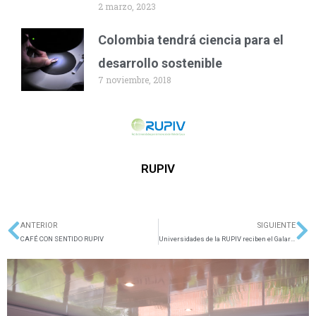
2 marzo, 2023
Colombia tendrá ciencia para el
desarrollo sostenible
7 noviembre, 2018
RUPIV
ANTERIOR
SIGUIENTE
Ant
Si
CAFÉ CON SENTIDO RUPIV
Universidades de la RUPIV reciben el Galardón de Desarrollo e Impacto Social 2026